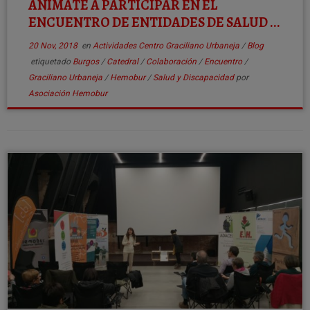
ANÍMATE A PARTICIPAR EN EL
ENCUENTRO DE ENTIDADES DE SALUD ...
20 Nov, 2018
en
Actividades Centro Graciliano Urbaneja
/
Blog
etiquetado
Burgos
/
Catedral
/
Colaboración
/
Encuentro
/
Graciliano Urbaneja
/
Hemobur
/
Salud y Discapacidad
por
Asociación Hemobur