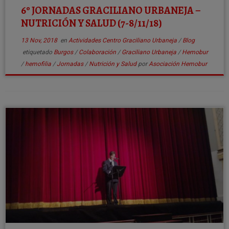
6º JORNADAS GRACILIANO URBANEJA –
NUTRICIÓN Y SALUD (7-8/11/18)
13 Nov, 2018
en
Actividades Centro Graciliano Urbaneja
/
Blog
etiquetado
Burgos
/
Colaboración
/
Graciliano Urbaneja
/
Hemobur
/
hemofilia
/
Jornadas
/
Nutrición y Salud
por
Asociación Hemobur