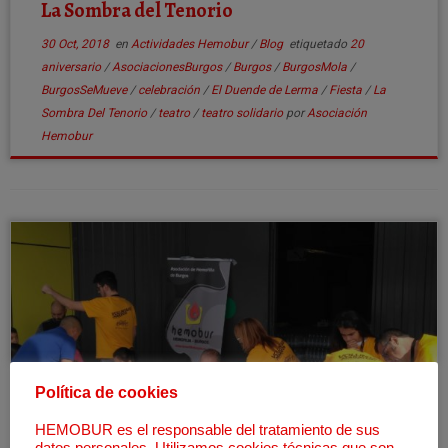
La Sombra del Tenorio
30 Oct, 2018
en
Actividades Hemobur
/
Blog
etiquetado
20
aniversario
/
AsociacionesBurgos
/
Burgos
/
BurgosMola
/
BurgosSeMueve
/
celebración
/
El Duende de Lerma
/
Fiesta
/
La
Sombra Del Tenorio
/
teatro
/
teatro solidario
por
Asociación
Hemobur
Política de cookies
HEMOBUR es el responsable del tratamiento de sus