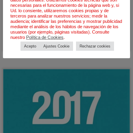
datos personales. Utilizamos cookies técnicas que son
MARATÓN CHIQUI
necesarias para el funcionamiento de la página web y, si
Ud. lo consiente, utilizaremos cookies propias y de
terceros para analizar nuestros servicios; medir la
23 Oct, 2018
en
Blog
/
Hemobur con el deporte
etiquetado
audiencia; identificar las preferencias y mostrar publicidad
Campofrío Maratón Burgos
/
Colaboración
/
Correr es de valientes
/
mediante el análisis de los hábitos de navegación de los
Deporte
/
En Burgos corremos todos
/
Hemobur en las carreras
/
usuarios (por ejemplo, páginas visitadas). Consulte
Hemofilia y Deporte
/
Maratón
/
runforfun
/
runner
/
runners
/
nuestro
Política de Cookies
.
SudorOLágrimas
/
Superación
por
Asociación Hemobur
Acepto
Ajustes Cookie
Rechazar cookies