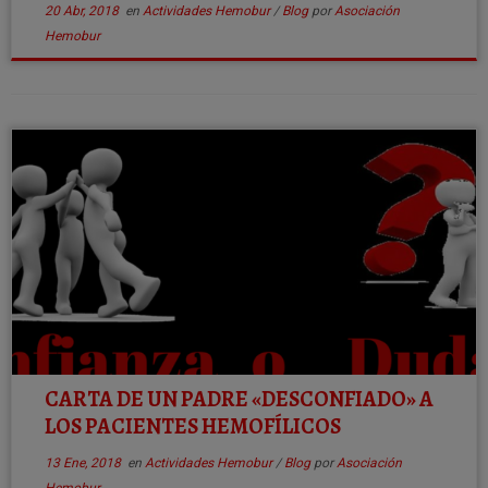
20 Abr, 2018
en
Actividades Hemobur
/
Blog
por
Asociación
Hemobur
CARTA DE UN PADRE «DESCONFIADO» A
LOS PACIENTES HEMOFÍLICOS
13 Ene, 2018
en
Actividades Hemobur
/
Blog
por
Asociación