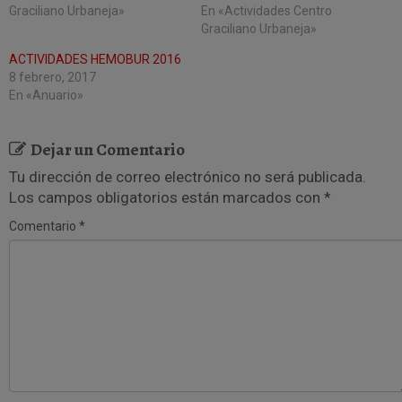
a
a
Graciliano Urbaneja»
En «Actividades Centro
r
r
t
t
Graciliano Urbaneja»
i
i
r
r
ACTIVIDADES HEMOBUR 2016
e
e
n
n
8 febrero, 2017
T
F
En «Anuario»
w
a
i
c
t
e
t
b
Dejar un Comentario
e
o
r
o
(
k
Tu dirección de correo electrónico no será publicada.
S
(
e
S
Los campos obligatorios están marcados con
*
a
e
b
a
Comentario
r
*
b
e
r
e
e
n
e
u
n
n
u
a
n
v
a
e
v
n
e
t
n
a
t
n
a
a
n
n
a
u
n