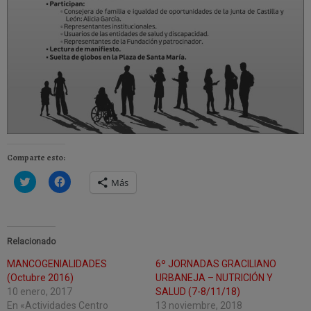
Comparte esto:
H
H
Más
a
a
z
z
c
c
l
l
i
i
c
c
Relacionado
p
p
a
a
r
r
MANCOGENIALIDADES
6º JORNADAS GRACILIANO
a
a
(Octubre 2016)
URBANEJA – NUTRICIÓN Y
c
c
o
o
10 enero, 2017
SALUD (7-8/11/18)
m
m
En «Actividades Centro
p
p
13 noviembre, 2018