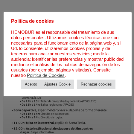
Política de cookies
HEMOBUR es el responsable del tratamiento de sus
datos personales. Utilizamos cookies técnicas que son
necesarias para el funcionamiento de la página web y, si
Ud. lo consiente, utilizaremos cookies propias y de
terceros para analizar nuestros servicios; medir la
audiencia; identificar las preferencias y mostrar publicidad
mediante el análisis de los hábitos de navegación de los
usuarios (por ejemplo, páginas visitadas). Consulte
nuestro
Política de Cookies
.
Acepto
Ajustes Cookie
Rechazar cookies