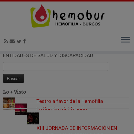
Inicio
»
Blog
»
Actividades Centro Graciliano Urbaneja
»
ANÍMATE A PARTICIPAR EN EL ENCUENTRO DE
ENTIDADES DE SALUD Y DISCAPACIDAD
Buscar:
Lo + Visto
Teatro a favor de la Hemofilia
La Sombra del Tenorio
XIII JORNADA DE INFORMACIÓN EN