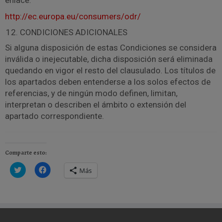
enlace:
http://ec.europa.eu/consumers/odr/
CONDICIONES ADICIONALES
Si alguna disposición de estas Condiciones se considera
inválida o inejecutable, dicha disposición será eliminada
quedando en vigor el resto del clausulado. Los títulos de
los apartados deben entenderse a los solos efectos de
referencias, y de ningún modo definen, limitan,
interpretan o describen el ámbito o extensión del
apartado correspondiente.
Comparte esto:
Haz
Haz
Más
clic
clic
para
para
compartir
compartir
en
en
Twitter
Facebook
(Se
(Se
abre
abre
en
en