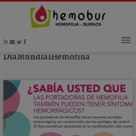
Inicio
»
DiaMundialHemofilia
DiaMundialHemofilia