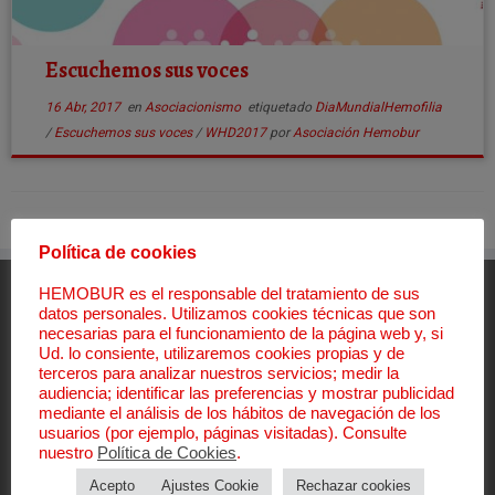
Escuchemos sus voces
16 Abr, 2017
en
Asociacionismo
etiquetado
DiaMundialHemofilia
/
Escuchemos sus voces
/
WHD2017
por
Asociación Hemobur
Política de cookies
HEMOBUR es el responsable del tratamiento de sus
Aviso Legal
datos personales. Utilizamos cookies técnicas que son
necesarias para el funcionamiento de la página web y, si
Aviso Legal
Ud. lo consiente, utilizaremos cookies propias y de
terceros para analizar nuestros servicios; medir la
Política de Privacidad
audiencia; identificar las preferencias y mostrar publicidad
Política de Cookies
mediante el análisis de los hábitos de navegación de los
Canal de denuncias
usuarios (por ejemplo, páginas visitadas). Consulte
Política Sistema Interno Información
nuestro
Política de Cookies
.
Procedimiento Sistema Interno Información
Acepto
Ajustes Cookie
Rechazar cookies