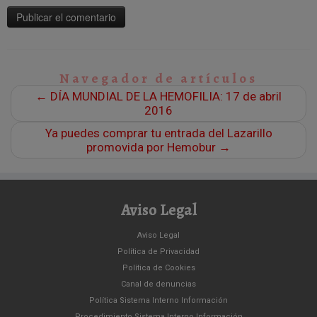
Navegador de artículos
←
DÍA MUNDIAL DE LA HEMOFILIA: 17 de abril
2016
Ya puedes comprar tu entrada del Lazarillo
promovida por Hemobur
→
Aviso Legal
Aviso Legal
Política de Privacidad
Política de Cookies
Canal de denuncias
Política Sistema Interno Información
Procedimiento Sistema Interno Información