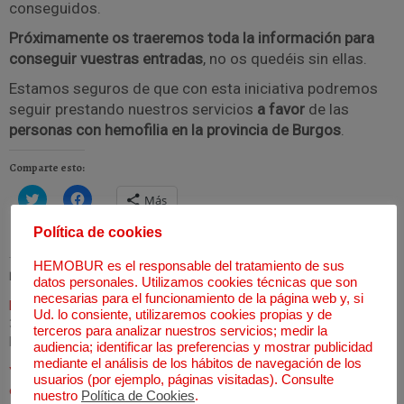
conseguidos.
Próximamente os traeremos toda la información para
conseguir vuestras entradas
, no os quedéis sin ellas.
Estamos seguros de que con esta iniciativa podremos
seguir prestando nuestros servicios
a favor
de las
personas con hemofilia en la provincia de Burgos
.
Comparte esto:
H
H
Más
a
a
z
z
c
c
Política de cookies
l
l
i
i
HEMOBUR es el responsable del tratamiento de sus
c
c
Relacionado
p
p
datos personales. Utilizamos cookies técnicas que son
a
a
necesarias para el funcionamiento de la página web y, si
r
r
La Sombra del Tenorio
ACTIVIDADES HEMOBUR 2016
a
a
Ud. lo consiente, utilizaremos cookies propias y de
30 octubre, 2018
8 febrero, 2017
c
c
terceros para analizar nuestros servicios; medir la
o
o
En «Actividades Hemobur»
En «Anuario»
audiencia; identificar las preferencias y mostrar publicidad
m
m
p
p
mediante el análisis de los hábitos de navegación de los
a
a
Ya puedes comprar tu
usuarios (por ejemplo, páginas visitadas). Consulte
r
r
entrada del Lazarillo
t
t
nuestro
Política de Cookies
.