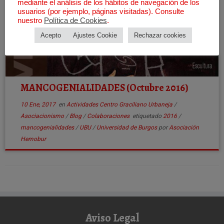
mediante el análisis de los hábitos de navegación de los
usuarios (por ejemplo, páginas visitadas). Consulte
nuestro
Política de Cookies
.
Acepto
Ajustes Cookie
Rechazar cookies
MANCOGENIALIDADES (Octubre 2016)
10 Ene, 2017
en
Actividades Centro Graciliano Urbaneja
/
Asociacionismo
/
Blog
/
Colaboraciones
etiquetado
2016
/
mancogenialidades
/
UBU
/
Universidad de Burgos
por
Asociación
Hemobur
Aviso Legal