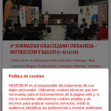
6º JORNADAS GRACILIANO URBANEJA –
NUTRICIÓN Y SALUD (7-8/11/18)
13 Nov, 2018
en
Actividades Centro Graciliano Urbaneja
/
Blog
etiquetado
Burgos
/
Colaboración
/
Graciliano Urbaneja
/
Hemobur
/
hemofilia
/
Jornadas
/
Nutrición y Salud
por
Asociación Hemobur
Política de cookies
HEMOBUR es el responsable del tratamiento de sus
datos personales. Utilizamos cookies técnicas que son
necesarias para el funcionamiento de la página web y, si
Ud. lo consiente, utilizaremos cookies propias y de
2
terceros para analizar nuestros servicios; medir la
audiencia; identificar las preferencias y mostrar publicidad