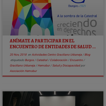
ANÍMATE A PARTICIPAR EN EL
ENCUENTRO DE ENTIDADES DE SALUD ...
20 Nov, 2018
en
Actividades Centro Graciliano Urbaneja
/
Blog
etiquetado
Burgos
/
Catedral
/
Colaboración
/
Encuentro
/
Graciliano Urbaneja
/
Hemobur
/
Salud y Discapacidad
por
Asociación Hemobur