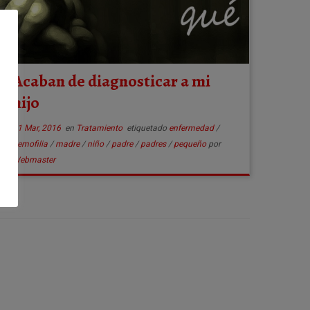
Acaban de diagnosticar a mi
hijo
31 Mar, 2016
en
Tratamiento
etiquetado
enfermedad
/
hemofilia
/
madre
/
niño
/
padre
/
padres
/
pequeño
por
Webmaster