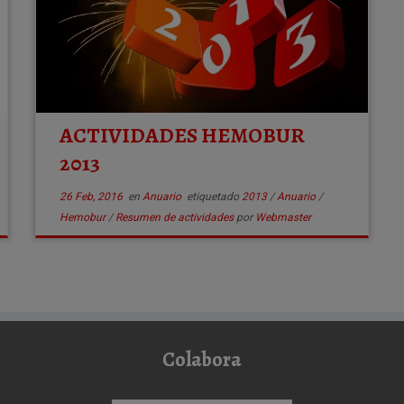
ACTIVIDADES HEMOBUR
2013
26 Feb, 2016
en
Anuario
etiquetado
2013
/
Anuario
/
Hemobur
/
Resumen de actividades
por
Webmaster
Colabora