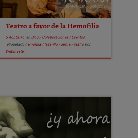
Teatro a favor de la Hemofilia
5 Abr, 2016
en
Blog
/
Colaboraciones
/
Eventos
etiquetado
hemofilia
/
lazarillo
/
lerma
/
teatro
por
Webmaster