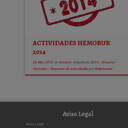
ACTIVIDADES HEMOBUR
2014
26 Mar, 2016
en
Anuario
etiquetado
2014
/
Anuario
/
Hemobur
/
Resumen de actividades
por
Webmaster
Aviso Legal
Aviso Legal