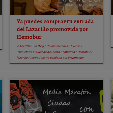
Ya puedes comprar tu entrada
del Lazarillo promovida por
Hemobur
7 Abr, 2016
en
Blog
/
Colaboraciones
/
Eventos
etiquetado
El Duende de Lerma
/
entradas
/
Hemobur
/
lazarillo
/
teatro
/
teatro solidario
por
Webmaster