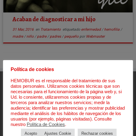
Acaban de diagnosticar a mi hijo
31 Mar, 2016
en
Tratamiento
etiquetado
enfermedad
/
hemofilia
/
madre
/
niño
/
padre
/
padres
/
pequeño
por
Webmaster
Política de cookies
HEMOBUR es el responsable del tratamiento de sus
Aviso Legal
datos personales. Utilizamos cookies técnicas que son
necesarias para el funcionamiento de la página web y, si
Aviso Legal
Ud. lo consiente, utilizaremos cookies propias y de
terceros para analizar nuestros servicios; medir la
Política de Privacidad
audiencia; identificar las preferencias y mostrar publicidad
Política de Cookies
mediante el análisis de los hábitos de navegación de los
Canal de denuncias
usuarios (por ejemplo, páginas visitadas). Consulte
Política Sistema Interno Información
nuestro
Política de Cookies
.
Procedimiento Sistema Interno Información
Acepto
Ajustes Cookie
Rechazar cookies