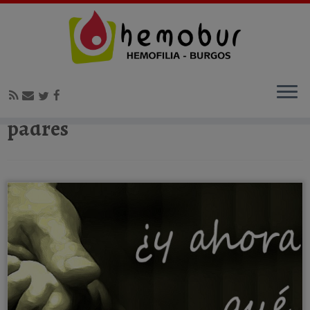
Inicio
»
padres
padres