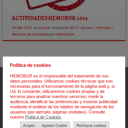
ACTIVIDADES HEMOBUR 2014
26 Mar, 2016
en
Anuario
etiquetado
2014
/
Anuario
/
Hemobur
/
Resumen de actividades
por
Webmaster
Política de cookies
HEMOBUR es el responsable del tratamiento de sus
Aviso Legal
datos personales. Utilizamos cookies técnicas que son
necesarias para el funcionamiento de la página web y, si
Aviso Legal
Ud. lo consiente, utilizaremos cookies propias y de
terceros para analizar nuestros servicios; medir la
Política de Privacidad
audiencia; identificar las preferencias y mostrar publicidad
Política de Cookies
mediante el análisis de los hábitos de navegación de los
Canal de denuncias
usuarios (por ejemplo, páginas visitadas). Consulte
Política Sistema Interno Información
nuestro
Política de Cookies
.
Procedimiento Sistema Interno Información
Acepto
Ajustes Cookie
Rechazar cookies