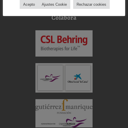
Política Sistema Interno Información
Acepto
Ajustes Cookie
Rechazar cookies
Procedimiento Sistema Interno Información
Colabora