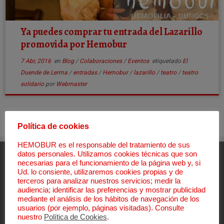
Ya puedes comprar tu entrada del Lazarillo
promovida por Hemobur
7 Abr, 2016
en
Blog
/
Colaboraciones
/
Eventos
etiquetado
El
Duende de Lerma
/
entradas
/
Hemobur
/
lazarillo
/
teatro
/
teatro
solidario
por
Webmaster
Política de cookies
HEMOBUR es el responsable del tratamiento de sus
datos personales. Utilizamos cookies técnicas que son
Aviso Legal
necesarias para el funcionamiento de la página web y, si
Ud. lo consiente, utilizaremos cookies propias y de
terceros para analizar nuestros servicios; medir la
Aviso Legal
audiencia; identificar las preferencias y mostrar publicidad
Política de Privacidad
mediante el análisis de los hábitos de navegación de los
Política de Cookies
usuarios (por ejemplo, páginas visitadas). Consulte
Canal de denuncias
nuestro
Política de Cookies
.