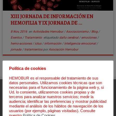
XIII JORNADA DE INFORMACIÓN EN
HEMOFILIA Y IX JORNADA DE ...
8 Nov, 2016
en
Actividades Hemobur
/
Asociacionismo
/
Blog
/
Eventos
/
Tratamiento
etiquetado
daño cerebral
/
emociones
/
hemo-acciones
/
ictus
/
información
/
inteligencia emocional
/
jornada
/
tratamientos
por
Asociación Hemobur
Política de cookies
HEMOBUR es el responsable del tratamiento de sus
datos personales. Utilizamos cookies técnicas que son
necesarias para el funcionamiento de la página web y, si
Aviso Legal
Ud. lo consiente, utilizaremos cookies propias y de
terceros para analizar nuestros servicios; medir la
Aviso Legal
audiencia; identificar las preferencias y mostrar publicidad
Política de Privacidad
mediante el análisis de los hábitos de navegación de los
usuarios (por ejemplo, páginas visitadas). Consulte
Política de Cookies
nuestro
Política de Cookies
.