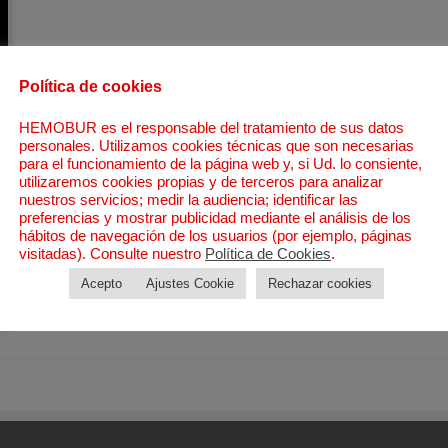
Política de cookies
HEMOBUR es el responsable del tratamiento de sus datos
personales. Utilizamos cookies técnicas que son necesarias
para el funcionamiento de la página web y, si Ud. lo consiente,
utilizaremos cookies propias y de terceros para analizar
nuestros servicios; medir la audiencia; identificar las
preferencias y mostrar publicidad mediante el análisis de los
hábitos de navegación de los usuarios (por ejemplo, páginas
visitadas). Consulte nuestro
Política de Cookies
.
Acepto
Ajustes Cookie
Rechazar cookies