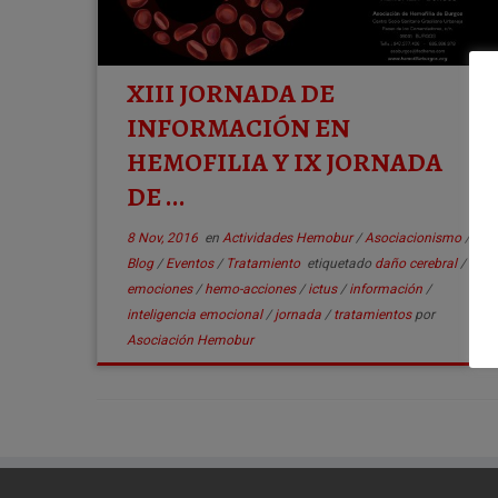
XIII JORNADA DE
INFORMACIÓN EN
HEMOFILIA Y IX JORNADA
DE ...
8 Nov, 2016
en
Actividades Hemobur
/
Asociacionismo
/
Blog
/
Eventos
/
Tratamiento
etiquetado
daño cerebral
/
emociones
/
hemo-acciones
/
ictus
/
información
/
inteligencia emocional
/
jornada
/
tratamientos
por
Asociación Hemobur