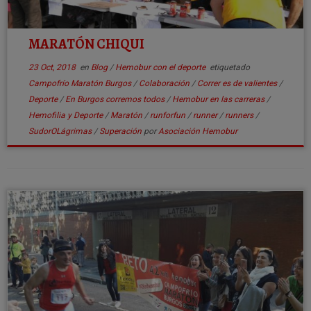
MARATÓN CHIQUI
23 Oct, 2018
en
Blog
/
Hemobur con el deporte
etiquetado
Campofrío Maratón Burgos
/
Colaboración
/
Correr es de valientes
/
Deporte
/
En Burgos corremos todos
/
Hemobur en las carreras
/
Hemofilia y Deporte
/
Maratón
/
runforfun
/
runner
/
runners
/
SudorOLágrimas
/
Superación
por
Asociación Hemobur