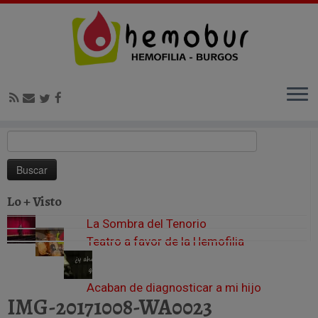
Inicio
»
42Km Hemobur, el gran día (08/10/17)
»
IMG-
20171008-WA0023
Buscar:
Lo + Visto
La Sombra del Tenorio
Teatro a favor de la Hemofilia
Acaban de diagnosticar a mi hijo
IMG-20171008-WA0023