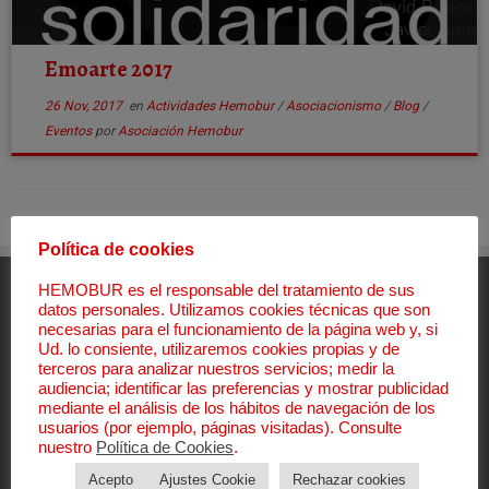
Emoarte 2017
26 Nov, 2017
en
Actividades Hemobur
/
Asociacionismo
/
Blog
/
Eventos
por
Asociación Hemobur
Política de cookies
HEMOBUR es el responsable del tratamiento de sus
Aviso Legal
datos personales. Utilizamos cookies técnicas que son
necesarias para el funcionamiento de la página web y, si
Aviso Legal
Ud. lo consiente, utilizaremos cookies propias y de
terceros para analizar nuestros servicios; medir la
Política de Privacidad
audiencia; identificar las preferencias y mostrar publicidad
Política de Cookies
mediante el análisis de los hábitos de navegación de los
Canal de denuncias
usuarios (por ejemplo, páginas visitadas). Consulte
Política Sistema Interno Información
nuestro
Política de Cookies
.
Procedimiento Sistema Interno Información
Acepto
Ajustes Cookie
Rechazar cookies